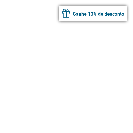
Ganhe 10% de desconto
Cadastre-se e receba
as novidades da Ahimsa
E GANHE 10% DE DESCONTO NA SUA PRIMEIRA COMPRA
ASSINAR
SIGA NAS REDES SOCIAIS