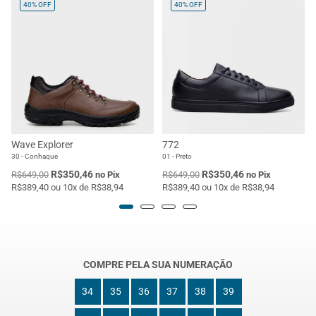
40%
OFF
40%
OFF
Wave Explorer
772
30 - Conhaque
01 - Preto
R$350,46
R$350,46
R$649,00
no Pix
R$649,00
no Pix
R$389,40 ou 10x de R$38,94
R$389,40 ou 10x de R$38,94
COMPRE PELA SUA NUMERAÇÃO
34
35
36
37
38
39