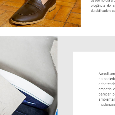
usado no dia a 
elegância do 
durabilidade e c
Acreditam
na socied
debatendo
empatia 
parecer 
ambienta
mudanças