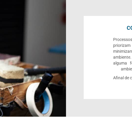
C
Processo
priorizam
minimiza
ambiente.
alguma f
ambien
Afinal de 