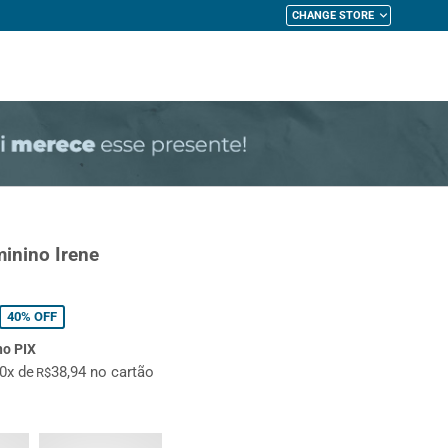
CHANGE STORE
My Cart
inino Irene
40%
OFF
no PIX
10x de
38,94 no cartão
R$