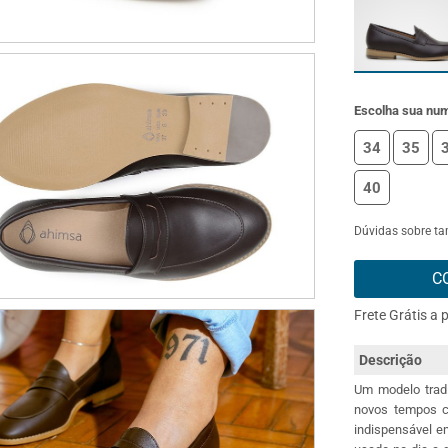
Escolha sua nu
34
35
40
Dúvidas sobre t
C
Frete Grátis a 
Descrição
Um modelo tradi
novos tempos c
indispensável e