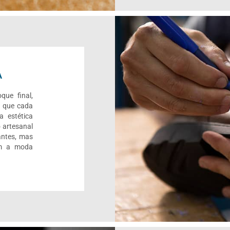
A
que final,
r que cada
a estética
 artesanal
antes, mas
om a moda