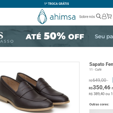
1ª TROCA GRÁTIS
Sobre nós
Sapato Fem
11 - Café
649,00
R$
350,46
R$
389,40 ou 
R$
Outras cores: