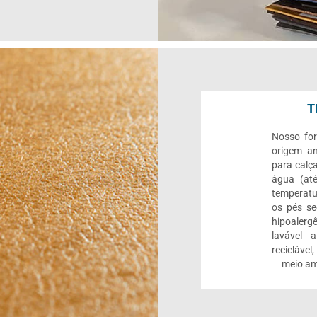
T
Nosso for
origem an
para calç
água (até
temperatu
os pés se
hipoalerg
lavável 
reciclável
meio am