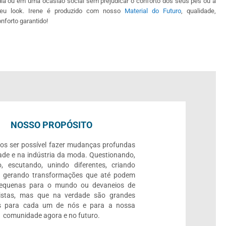
dia ou em uma ocasião social sem prejudicar o conforto dos seus pés ou a
seu look. Irene é produzido com nosso
Material do Futuro
, qualidade,
onforto garantido!
NOSSO PROPÓSITO
os ser possível fazer mudanças profundas
ade e na indústria da moda. Questionando,
, escutando, unindo diferentes, criando
e gerando transformações que até podem
pequenas para o mundo ou devaneios de
listas, mas que na verdade são grandes
 para cada um de nós e para a nossa
comunidade agora e no futuro.